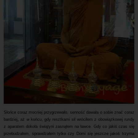
Słońce coraz mocniej przygrzewało, senność dawała o sobie znać coraz
bardziej, aż w końcu, gdy resztkami sił wróciłem z obowiązkowej rundy
z aparatem dokoła świątyni zasnąłem na ławce. Gdy co jakiś czas się
przebudzałem, sprawdzałem tylko czy Domi się jeszcze jakoś trzyma