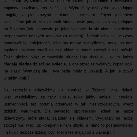
Na miasto wyszliśmy znowu dopiero późnym popołudniem i oczywiście
najpierw poszliśmy coś zjeść ; ). Wybraliśmy azjatycko wyglądającą
knajpkę z plastikowymi stołami i krzesłami. Zajęci jedzeniem
widzieliśmy jak do stolika obok siadają dwie pary, na oko wyglądające
na Polaków (tak, naprawdę po jakimś czasie da się niemal bezbłędnie
rozpoznawać naszych rodaków za granicą). Jednak albo nie wszyscy
opanowali tę umiejętność, albo my mamy specyficzną urodę, bo nasi
sąsiedzi najpierw rzucili na nas okiem a potem zaczęli o nas mówić.
Dość głośno, więc mimowolnie słuchaliśmy dyskusji, jak to ludzie
ciągają biedne dzieci po świecie
, a one przecież wolałyby kopać dołki
na plaży. Wynudzą się i tyle będą miały z wakacji. A jak je żywić
w takim kraju?!
Na szczęście zdążyliśmy już spotkać w Tajlandii inne dzieci,
więc wiedzieliśmy że tacy ludzie, tylko jakby mniejsi i częściej
uśmiechnięci, też potrafią przetrwać w tak niesprzyjających, wręcz
dzikich, warunkach. Dla pewności spojrzeliśmy jednak na nasze
dziewczyny, które akurat zajadały się obiadem. Wyglądały na raczej
szczęśliwe, więc już kompletnie nam ulżyło, a mimo to postanowiliśmy
im kupić jeszcze dzisiaj lody. Niech też mają coś z wakacji : P