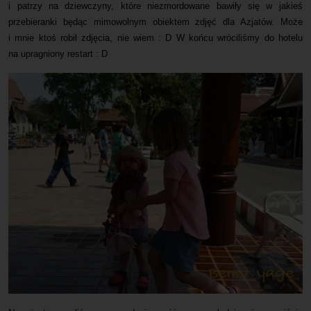
i patrzy na dziewczyny, które niezmordowane bawiły się w jakieś
przebieranki będąc mimowolnym obiektem zdjęć dla Azjatów. Może
i mnie ktoś robił zdjęcia, nie wiem : D W końcu wróciliśmy do hotelu
na upragniony restart : D