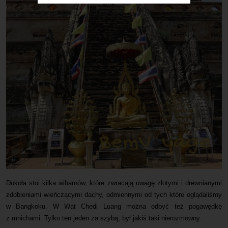
Dokoła stoi kilka wiharnów, które zwracają uwagę złotymi i drewnianymi
zdobieniami wieńczącymi dachy, odmiennymi od tych które oglądaliśmy
w Bangkoku. W Wat Chedi Luang można odbyć też pogawędkę
z mnichami. Tylko ten jeden za szybą, był jakiś taki nierozmowny.