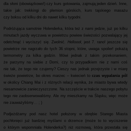
dla słoni (obowiązkowo!) czy kurs gotowania, zajmują jeden dzień. Inne,
takie jak: trekkingi do plemion górskich, kurs tajskiego masażu
czy boksu od kilku dni do nawet kilku tygodni.
Podróżująca samotnie Holenderka, która też z nami jedzie, już po kilku
minutach jazdy wyczuwa w powietrzu powiew świeżości pozwalający jej
odetchnąć i wyciszyć się. Zwolnić.
Helloooł
, jest 7. rano! jeszcze się
powietrze nie nagrzało do tych 36 stopni, które, uwaga spoiler! pokażą
termometry za kilka godzin. Mówi jednak z takim przekonaniem,
że parzymy na siebie z Domi, czy to przypadkiem nie z nami coś
nie tak, że tego nie czujemy? Cieszy nas jednak przejrzyste i w miarę
świeże powietrze, bo okres marzec – kwiecień to
czas wypalania pól
w okolicy Chiang Mai i z różnych relacji wynika, że miasto bywa wtedy
niesamowicie zanieczyszczone. Na szczęście w trakcie naszego pobytu
tego nie zaobserwowaliśmy. Ale my mieszkamy na Śląsku, więc może
nie zauważyliśmy… ; )
Podjeżdżamy pod nasz hotel położony w obrębie Starego Miasta
pochłonięci już bardziej myślami o drzemce (może to to wyciszenie
o którym wspomniała Holenderka?) niż rozmową, która przestała się