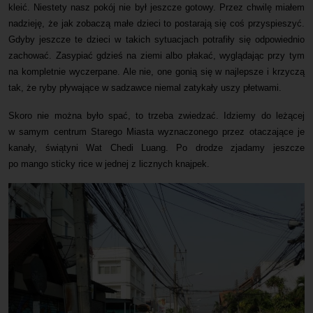
kleić. Niestety nasz pokój nie był jeszcze gotowy. Przez chwilę miałem
nadzieję, że jak zobaczą małe dzieci to postarają się coś przyspieszyć.
Gdyby jeszcze te dzieci w takich sytuacjach potrafiły się odpowiednio
zachować. Zasypiać gdzieś na ziemi albo płakać, wyglądając przy tym
na kompletnie wyczerpane. Ale nie, one gonią się w najlepsze i krzyczą
tak, że ryby pływające w sadzawce niemal zatykały uszy płetwami.
Skoro nie można było spać, to trzeba zwiedzać. Idziemy do leżącej
w samym centrum Starego Miasta wyznaczonego przez otaczające je
kanały, świątyni Wat Chedi Luang. Po drodze zjadamy jeszcze
po mango sticky rice w jednej z licznych knajpek.