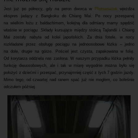
Jest już po północy, gdy na peron dworca w
Phitsanulok
wjeżdża
Mapa
ekspres jadący z Bangkoku do Chiang Mai. Po nocy przespanej
na wielkim łożu z baldachimem, kolejną dla odmiany mamy spędzić
Kontakt
właśnie w pociągu. Składy kursujące między stolicą Tajlandii i Chiang
Mai zostały nabyte od kolei japońskich. Za dnia fotele, w nocy
rozkładane przez obsługę pociągu na jednoosobowe łóżka – jedno
na dole, drugie na górze. Pościel jest czysta, zapakowana w folię.
Od korytarza oddziela nas zasłona. W naszym przypadku łóżka pełniły
funkcję dwuosobowych, ale i tak w miarę wygodnie można było się
położyć z dziećmi i przespać, przynajmniej część z tych 7 godzin jazdy.
Mimo tego, od
czwartej nad ranem spać już nie mogłem, co boleśnie
odczułem później.