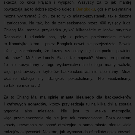
skaczą po kilku krajach i wyspach. Wszyscy za to jak mantrę
powtarzają jak to dobrze szybko uciec z
Bangkoku
, gdzie maksymalnie
można wytrzymać 2 dni, że to tylko miasto-przystanek, takie duszne
i zatłoczone. No tak, bo do zamieszkanego przez 400 tysięcy ludzi
Chiang Mai rocznie przyjeżdża „tylko” kilkanaście milionów turystów.
Rozbawiło i zdumiało nas, gdy z pełnym przekonaniem mówiła
to Kanadyjka, która… przez Bangkok nawet nie przejeżdżała. Pewnie
już się zorientowała, że każdy szanujący się backpacker powinien
tak mówić. Może w Lonely Planet tak napisali? Mamy ten problem,
że nie korzystamy z tego wydawnictwa a do tego mamy walizki,
więc podstawowych kryteriów backpackerstwa nie spełniamy. Może
właśnie dlatego my Bangkok pokochaliśmy. Nie wiedzieliśmy,
że tak nie można : D
Za to Chiang Mai ma opinię
miasta idealnego dla backpackerów
i cyfrowych nomadów
, którzy przyjeżdżają tu na kilka dni a zostają
tygodnie albo miesiące. Nie jest to wielka metropolia,
więc przemieszczanie się nie jest tak czasochłonne. Poza centrum
koszty utrzymania są ponoć atrakcyjne a samo miasto oferuje wiele
rodzajów aktywności. Niektóre, jak wyprawa do ośrodków opiekuńczych