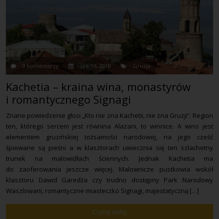
0 komentarzy
cze 16, 2018
Gruzja
Kachetia – kraina wina, monastyrów
i romantycznego Signagi
Znane powiedzenie głosi „Kto nie zna Kachetii, nie zna Gruzji”. Region
ten, którego sercem jest równina Alazani, to winnice. A wino jest
elementem gruzińskiej tożsamości narodowej, na jego cześć
śpiewane są pieśni a w klasztorach uwiecznia się ten szlachetny
trunek na malowidłach ściennych. Jednak Kachetia ma
do zaoferowania jeszcze więcej. Malownicze pustkowia wokół
klasztoru Dawid Garedża czy trudno dostępny Park Narodowy
Waszlowani, romantyczne miasteczko Signagi, majestatyczną […]
Czytaj dalej