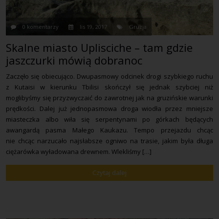
0 komentarzy
lis 19, 2017
Gruzja
Skalne miasto Uplisciche – tam gdzie
jaszczurki mówią dobranoc
Zaczęło się obiecująco. Dwupasmowy odcinek drogi szybkiego ruchu
z Kutaisi w kierunku Tbilisi skończył się jednak szybciej niż
moglibyśmy się przyzwyczaić do zawrotnej jak na gruzińskie warunki
prędkości. Dalej już jednopasmowa droga wiodła przez mniejsze
miasteczka albo wiła się serpentynami po górkach będących
awangardą pasma Małego Kaukazu. Tempo przejazdu chcąc
nie chcąc narzucało najsłabsze ogniwo na trasie, jakim była długa
ciężarówka wyładowana drewnem. Wlekliśmy […]
Czytaj dalej