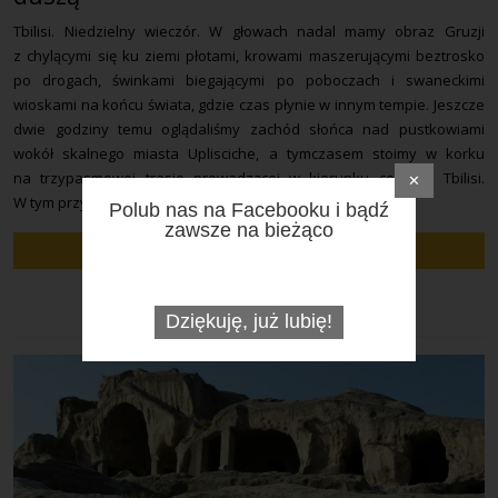
Tbilisi. Niedzielny wieczór. W głowach nadal mamy obraz Gruzji
z chylącymi się ku ziemi płotami, krowami maszerującymi beztrosko
po drogach, świnkami biegającymi po poboczach i swaneckimi
wioskami na końcu świata, gdzie czas płynie w innym tempie. Jeszcze
dwie godziny temu oglądaliśmy zachód słońca nad pustkowiami
wokół skalnego miasta Uplisciche, a tymczasem stoimy w korku
na trzypasmowej trasie prowadzącej w kierunku centrum Tbilisi.
✕
W tym przypadku określenie trzypasmowa jest […]
Polub nas na Facebooku i bądź
zawsze na bieżąco
Czytaj dalej
Dziękuję, już lubię!