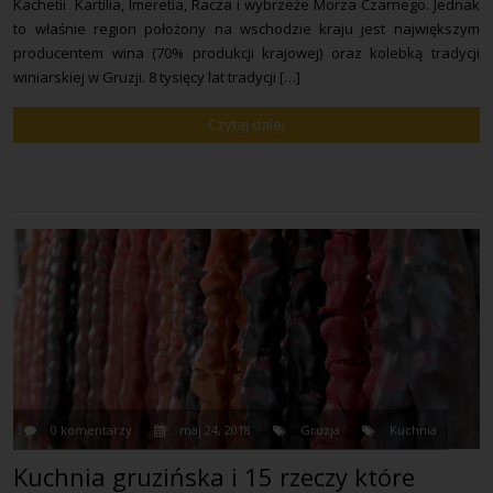
Kachetii Kartilia, Imeretia, Racza i wybrzeże Morza Czarnego. Jednak
to właśnie region położony na wschodzie kraju jest największym
producentem wina (70% produkcji krajowej) oraz kolebką tradycji
winiarskiej w Gruzji. 8 tysięcy lat tradycji […]
Czytaj dalej
0 komentarzy
maj 24, 2018
Gruzja
Kuchnia
Kuchnia gruzińska i 15 rzeczy które