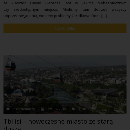
że klasztor Dawid Garedża jest w jakimś niebezpiecznym
czy niedostępnym miejscu. Mieliśmy tam dotrzeć wszyscy
poprzedniego dnia, niestety problemy żołądkowe Domi […]
Czytaj dalej
2 komentarze
kw. 07, 2018
Gruzja
Tbilisi – nowoczesne miasto ze starą
duszą