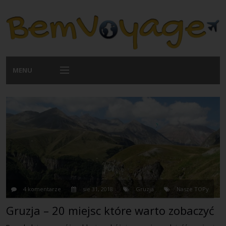
MENU
Podróże
Galeria
Przepisy
4 komentarze
sie 31, 2018
Gruzja
Nasze TOPy
Praktycznie
Gruzja – 20 miejsc które warto zobaczyć
O nas