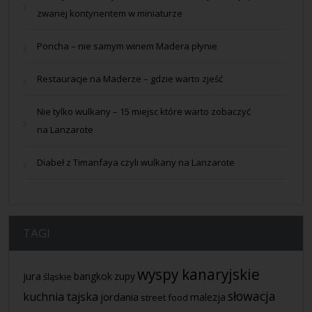
zwanej kontynentem w miniaturze
Poncha – nie samym winem Madera płynie
Restauracje na Maderze – gdzie warto zjeść
Nie tylko wulkany – 15 miejsc które warto zobaczyć
na Lanzarote
Diabeł z Timanfaya czyli wulkany na Lanzarote
TAGI
wyspy kanaryjskie
jura
bangkok
zupy
śląskie
słowacja
kuchnia tajska
jordania
malezja
street food