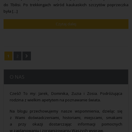
do Tbilisi. Po trekkingach wśród kaukaskich szczytów poprzeczka
była […]
Czytaj dalej
1
2
O NAS
Cześć! To my: Jarek, Dominika, Zuzia i Zosia. Podróżująca
rodzina z wielkim apetytem na poznawanie świata.
Na blogu przechowujemy nasze wspomnienia, dzieląc się
z Wami doświadczeniami, historiami, miejscami, smakami
a przy okazji dostarczając informacji pomocnych
w zaplanowaniu i zorganizowaniu Waszych wypraw.