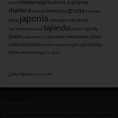
restauracje
kuchnia azjatycka
kioto
madera
gruzja
kambodża
teneryfa
zwyczaje
japonia
lanzarote
dubaj
czarnogóra
tajlandia
fuerteventura
parki i ogrody
tsukiji
plaże
zamki
z dzieckiem
małopolskie
kuala lumpur
przepisy
katowice
rodos
góry
muzea i skanseny
tokio
co zjeść
swanetia
belgia
© Prawa Autorskie
Wszystkie prawa zastrzeżone. Wszystkie fotografie oraz teksty zamieszczone
na tym blogu są własnością intelektualną autora, chyba, że zaznaczono inaczej.