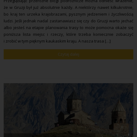
Przeglądając przeróżne blogi podróżnicze można odnieść wrażenie,
że w Gruzji był już absolutnie każdy. A niektórzy nawet kilkukrotnie,
Mapa
bo kraj ten urzeka krajobrazami, pysznym jedzeniem i życzliwością
ludzi. Jeśli jednak nadal zastanawiasz się czy do Gruzji warto jechać
Kontakt
albo jesteś na etapie planowania trasy to może pomocna okaże się
poniższa lista miejsc i rzeczy, które trzeba koniecznie zobaczyć
i zrobić w tym pięknym kaukaskim kraju. A nasza trasa […]
Czytaj dalej