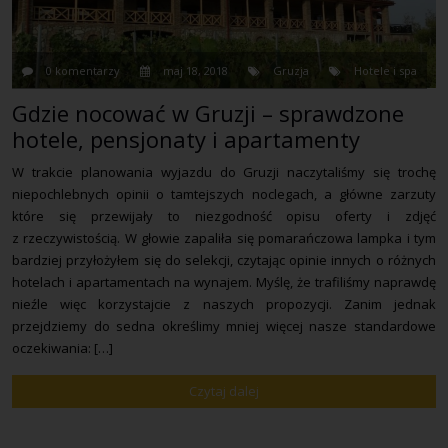
0 komentarzy
maj 18, 2018
Gruzja
Hotele i spa
Gdzie nocować w Gruzji – sprawdzone
hotele, pensjonaty i apartamenty
W trakcie planowania wyjazdu do Gruzji naczytaliśmy się trochę
niepochlebnych opinii o tamtejszych noclegach, a główne zarzuty
które się przewijały to niezgodność opisu oferty i zdjęć
z rzeczywistością. W głowie zapaliła się pomarańczowa lampka i tym
bardziej przyłożyłem się do selekcji, czytając opinie innych o różnych
hotelach i apartamentach na wynajem. Myślę, że trafiliśmy naprawdę
nieźle więc korzystajcie z naszych propozycji. Zanim jednak
przejdziemy do sedna określimy mniej więcej nasze standardowe
oczekiwania: […]
Czytaj dalej