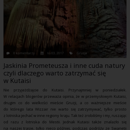
0 komentarzy
lis 03, 2017
Gruzja
Jaskinia Prometeusza i inne cuda natury
czyli dlaczego warto zatrzymać się
w Kutaisi
Nie przyjeżdżajcie do Kutaisi. Przynajmniej w poniedziałek.
W relacjach blogerów przeważa opinia, że w przemysłowym Kutaisi,
drugim co do wielkości mieście Gruzji, a co ważniejsze mieście
do którego lata Wizzair nie warto się zatrzymywać, tylko prosto
z lotniska jechać w inne regiony kraju. Tak też zrobiliśmy i my, ruszając
od razu z lotniska do Mestii. Jednak Kutaisi także znalazło się
na naszej trasie, tylko nieco później, podczas podróży ze Swanetii