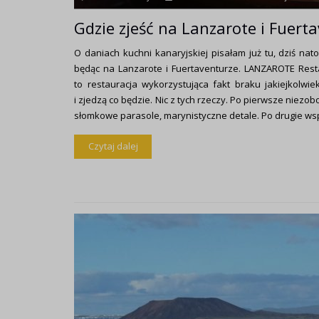
Gdzie zjeść na Lanzarote i Fuert
O daniach kuchni kanaryjskiej pisałam już tu, dziś nat
będąc na Lanzarote i Fuertaventurze. LANZAROTE Resta
to restauracja wykorzystująca fakt braku jakiejkolwie
i zjedzą co będzie. Nic z tych rzeczy. Po pierwsze niezo
słomkowe parasole, marynistyczne detale. Po drugie wsp
Czytaj dalej