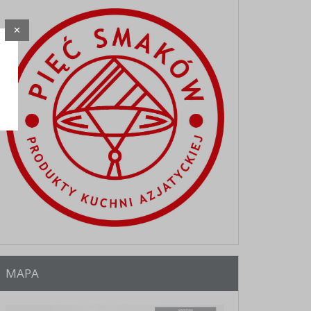
✕
MAPA