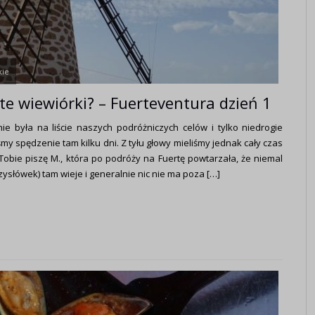
kie
e te wiewiórki? – Fuerteventura dzień 1
ie była na liście naszych podróżniczych celów i tylko niedrogie
y spędzenie tam kilku dni. Z tyłu głowy mieliśmy jednak cały czas
obie piszę M., która po podróży na Fuertę powtarzała, że niemal
rzysłówek) tam wieje i generalnie nic nie ma poza […]