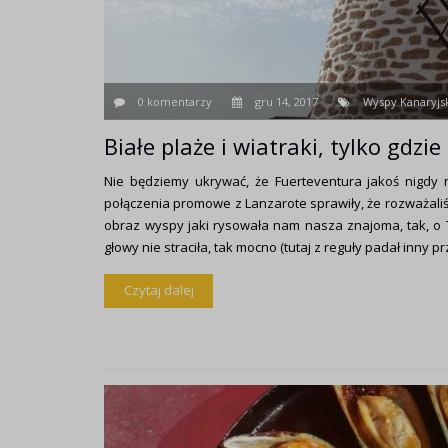
0 komentarzy
gru 14, 2017
Wyspy Kanaryjs
Białe plaże i wiatraki, tylko gdzi
Nie będziemy ukrywać, że Fuerteventura jakoś nigdy n
połączenia promowe z Lanzarote sprawiły, że rozważaliśm
obraz wyspy jaki rysowała nam nasza znajoma, tak, o T
głowy nie straciła, tak mocno (tutaj z reguły padał inny p
Czytaj dalej