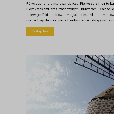
Półwysep Jandia ma dwa oblicza. Pierwsze z nich to k
i dyskotekami oraz zatłoczonymi bulwarami. Całości d
dziewięciu!) kilometrów a miejscami ma kilkaset metrów
nie zachwyciła, choć może byłoby inaczej gdybyśmy na nią
Czytaj dalej