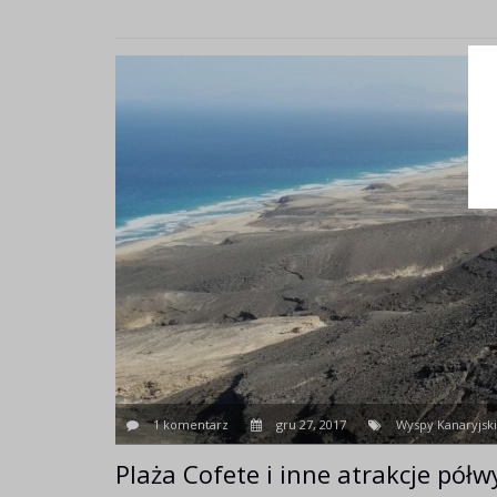
1 komentarz
gru 27, 2017
Wyspy Kanaryjsk
Plaża Cofete i inne atrakcje półw