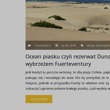
1 komentarz
sty 20, 2018
Wyspy Kanaryjski
Ocean piasku czyli rezerwat Dun
wybrzeżem Fuerteventury
Jeśli kiedyś tu jeszcze wrócimy, to dla plaży Cofete, pi
pakując się i wsiadając do auta. Kto by pomyślał, że t
miejsce, jednak w przypadku Fuerty to właśnie one są
zobaczyć ogromne połacie białego piasku, czyli wydmy w 
Czytaj dalej