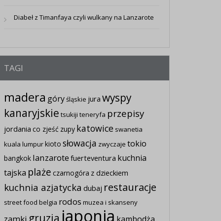
Diabeł z Timanfaya czyli wulkany na Lanzarote
TAGI
madera
wyspy
góry
jura
śląskie
kanaryjskie
przepisy
tsukiji
teneryfa
katowice
jordania
co zjeść
zupy
swanetia
słowacja
tokio
kioto
kuala lumpur
zwyczaje
lanzarote
kuchnia
fuerteventura
bangkok
plaże
tajska
z dzieckiem
czarnogóra
restauracje
kuchnia azjatycka
dubaj
rodos
street food
belgia
muzea i skanseny
japonia
gruzja
zamki
kambodża