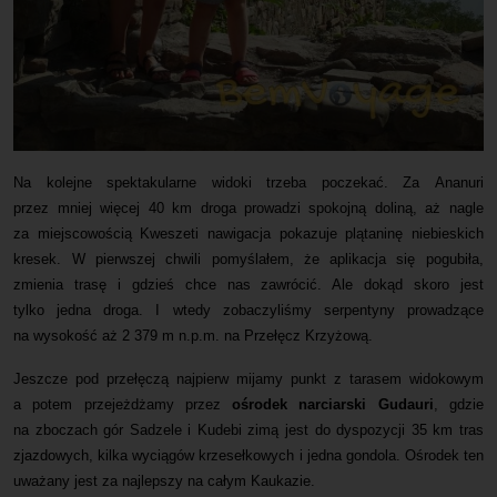
Na kolejne spektakularne widoki trzeba poczekać. Za Ananuri
przez mniej więcej 40 km droga prowadzi spokojną doliną, aż nagle
za miejscowością Kweszeti nawigacja pokazuje plątaninę niebieskich
kresek. W pierwszej chwili pomyślałem, że aplikacja się pogubiła,
zmienia trasę i gdzieś chce nas zawrócić. Ale dokąd skoro jest
tylko jedna droga. I wtedy zobaczyliśmy serpentyny prowadzące
na wysokość aż 2 379 m n.p.m. na Przełęcz Krzyżową.
Jeszcze pod przełęczą najpierw mijamy punkt z tarasem widokowym
a potem przejeżdżamy przez
ośrodek narciarski Gudauri
, gdzie
na zboczach gór Sadzele i Kudebi zimą jest do dyspozycji 35 km tras
zjazdowych, kilka wyciągów krzesełkowych i jedna gondola. Ośrodek ten
uważany jest za najlepszy na całym Kaukazie.