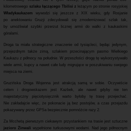
kilometrowego
szlaku łączącego Tbilisi z
leżącym po stronie rosyjskiej
Władykaukazem
wywodzi się jeszcze z XIX wieku, gdy Rosjanie
po anektowaniu Gruzji zdecydowali się zmodernizować szlak tak,
by umożliwiał szybki przerzut licznej armii do walki z kaukaskimi
góralami.
Droga ta miała strategiczne znaczenie od tysiącleci, będąc jedynym,
przejezdnym także zimą, szlakiem przecinającym pasmo Wielkiego
Kaukazu z północy na południe. W przeszłości drogę tę wykorzystywało
wiele armii, kupcy a nawet całe ludy migrujące w poszukiwaniu swojego
miejsca na ziemi.
Gruzińska Droga Wojenna jest atrakcją samą w sobie. Oczywiście
celem i drogowskazem jest Kazbek, ale nawet gdyby nie ten
majestatyczny pięciotysięcznik warto byłoby tę trasę przejechać.
Nie zakładajcie więc, że pokonacie ją bez postojów, a czas przejazdu
pokazywany przez GPSa bezpiecznie pomnóżcie razy 2.
Za Mcchetą pierwszym ciekawym przystankiem na trasie jest sztuczne
jezioro Żinwali
wypełnione turkusowymi wodami. Nad jego północnym