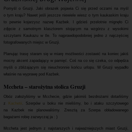
Pomyśl o Gruzji. Jaki obrazek pojawia Ci się przed oczami na myśl
Mapa
o tym kraju? Nawet jeśli jeszcze niewiele wiesz o tym kaukaskim kraju
to pewnie kojarzysz nazwę Kazbek. I gdzieś przelotnie mignęło Ci
Kontakt
zdjęcie z samotnym klasztorem stojącym na wzgórzu z wysokimi
szczytami Kaukazu w tle. To najprawdopodobniej jedno z najczęściej
fotografowanych miejsc w Gruzji.
Planując trasę staram się w miarę możliwości zostawić na koniec jakiś
mocny akcent zapadający w pamięć. Coś na co się czeka, co odpędza
myśli o zbliżającym się nieuchronnie końcu urlopu. W Gruzji wypadło
właśnie na wyprawę pod Kazbek.
Mccheta – starożytna stolica Gruzji
Obóz założyliśmy w Mcchecie, gdzie jakimiś bezdrożami dotarliśmy
z
Kachetii
. Szerpów u boku nie mieliśmy, bo i ataku szczytowego
na Kazbek nie planowaliśmy. Zresztą za Szerpa obładowanego
bagażami robię zazwyczaj ja : )
Mccheta jest jednym z najstarszych i najważniejszych miast Gruzji,