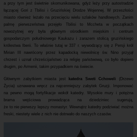
a przy tym jest świetnie skomunikowana, gdyż leży przy autostradzie
łączącej Gori z Tbilisi i Gruzińskiej Drodze Wojennej.
W przeszłości
miasto również leżało na przecięciu wielu szlaków handlowych. Zanim
palmę pierwszeństwa przejęło Tbilisi to Mccheta w początkach
nowożytnej ery była głównym ośrodkiem miejskim i centrum
gospodarczym południowego Kaukazu i zarazem stolicą gruzińskiego
królestwa Iberii. To właśnie tutaj w 337 r. wywodzący się z Persji król
Mirian III nawrócony przez kapadocką niewolnicę św. Nino przyjął
chrzest i uznał chrześcijaństwo za religię państwową, co było dopiero
drugim, po Armenii, takim przypadkiem na świecie.
Głównym zabytkiem miasta jest
katedra Sweti Cchoweli
(Drzewo
Życia) uznawana wręcz za najcenniejszy zabytek Gruzji. Imponować
na pewno mogą fortyfikacje wokół katedry. Wysokie mury i potężna
brama wejściowa prowadząca na dziedziniec sugerują,
że to nie pierwszy lepszy monastyr. Wewnątrz katedry podziwiać można
freski, niestety wiele z nich nie dotrwało do naszych czasów.