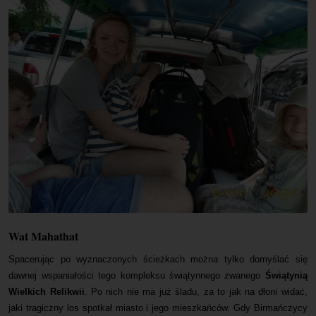
Wat Mahathat
Spacerując po wyznaczonych ścieżkach można tylko domyślać się
dawnej wspaniałości tego kompleksu świątynnego zwanego
Świątynią
Wielkich Relikwii
. Po nich nie ma już śladu, za to jak na dłoni widać,
jaki tragiczny los spotkał miasto i jego mieszkańców. Gdy Birmańczycy