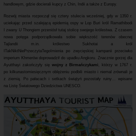
handlowym, gdzie docierali kupcy z Chin, Indii a także z Europy.
Rozwój miasta rozpoczął się cztery stulecia wcześniej, gdy w 1350 r.
uciekając przed szalejącą epidemią ospy w Lop Buri król Ramathibodi
I zwany U Thongiem przeniósł tutaj stolicę swojego królestwa. Z czasem
nowa potęga podporządkowała sobie większość terenów obecnej
Tajlandii m.in. królestwo Sukhotai a król
ITakNiktNiePrzeczytaTegoImienia po zwycięskiej kampanii przeciwko
imperium Khmerów doprowadził do upadku Angkoru. Znacznie gorzej dla
Ayutthayi zakończyły się
wojny z Birmańczykami
, którzy w 1767 r.
po kilkunastomiesięcznym oblężeniu podbili miasto i niemal zrównali je
z ziemią. Po pałacach i setkach świątyń pozostały ruiny… wpisane
na Listę Światowego Dziedzictwa UNESCO.