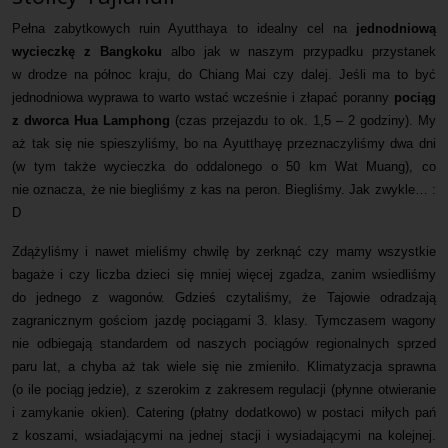
Pełna zabytkowych ruin Ayutthaya to idealny cel na
jednodniową
Mapa
wycieczkę z Bangkoku
albo jak w naszym przypadku przystanek
w drodze na północ kraju, do Chiang Mai czy dalej. Jeśli ma to być
Kontakt
jednodniowa wyprawa to warto wstać wcześnie i złapać poranny
pociąg
z dworca Hua Lamphong
(czas przejazdu to ok. 1,5 – 2 godziny). My
aż tak się nie spieszyliśmy, bo na Ayutthayę przeznaczyliśmy dwa dni
(w tym także wycieczka do oddalonego o 50 km Wat Muang), co
nie oznacza, że nie biegliśmy z kas na peron. Biegliśmy. Jak zwykle… :
D
Zdążyliśmy i nawet mieliśmy chwilę by zerknąć czy mamy wszystkie
bagaże i czy liczba dzieci się mniej więcej zgadza, zanim wsiedliśmy
do jednego z wagonów. Gdzieś czytaliśmy, że Tajowie odradzają
zagranicznym gościom jazdę pociągami 3. klasy. Tymczasem wagony
nie odbiegają standardem od naszych pociągów regionalnych sprzed
paru lat, a chyba aż tak wiele się nie zmieniło. Klimatyzacja sprawna
(o ile pociąg jedzie), z szerokim z zakresem regulacji (płynne otwieranie
i zamykanie okien). Catering (płatny dodatkowo) w postaci miłych pań
z koszami, wsiadającymi na jednej stacji i wysiadającymi na kolejnej.