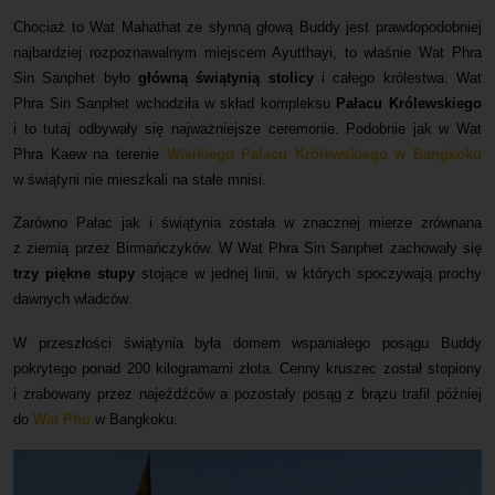
Chociaż to Wat Mahathat ze słynną głową Buddy jest prawdopodobniej
najbardziej rozpoznawalnym miejscem Ayutthayi, to właśnie Wat Phra
Sin Sanphet było
główną świątynią stolicy
i całego królestwa. Wat
Phra Sin Sanphet wchodziła w skład kompleksu
Pałacu Królewskiego
i to tutaj odbywały się najważniejsze ceremonie. Podobnie jak w Wat
Phra Kaew na terenie
Wielkiego Pałacu Królewskiego w Bangkoku
w świątyni nie mieszkali na stałe mnisi.
Zarówno Pałac jak i świątynia została w znacznej mierze zrównana
z ziemią przez Birmańczyków. W Wat Phra Sin Sanphet zachowały się
trzy piękne stupy
stojące w jednej linii, w których spoczywają prochy
dawnych władców.
W przeszłości świątynia była domem wspaniałego posągu Buddy
pokrytego ponad 200 kilogramami złota. Cenny kruszec został stopiony
i zrabowany przez najeźdźców a pozostały posąg z brązu trafił później
do
Wat Pho
w Bangkoku.