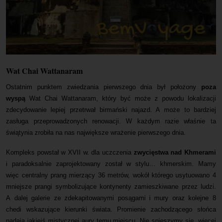
Wat Chai Wattanaram
Ostatnim punktem zwiedzania pierwszego dnia był położony
poza
wyspą
Wat Chai Wattanaram, który być może z powodu lokalizacji
zdecydowanie lepiej przetrwał birmański najazd. A może to bardziej
zasługa przeprowadzonych renowacji. W każdym razie właśnie ta
świątynia zrobiła na nas największe wrażenie pierwszego dnia.
Kompleks powstał w XVII w. dla uczczenia
zwycięstwa nad Khmerami
i paradoksalnie zaprojektowany został w stylu… khmerskim. Mamy
więc centralny prang mierzący 36 metrów, wokół którego usytuowano 4
mniejsze prangi symbolizujące kontynenty zamieszkiwane przez ludzi.
A dalej galerie ze zdekapitowanymi posągami i mury oraz kolejne 8
chedi wskazujące kierunki świata. Promienie zachodzącego słońca
nadają jakiejś mistycznej aury temu miejscu. Nie spieszymy się, więcej