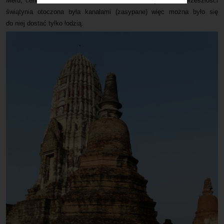
Meru, centrum wszechświata w hinduizmie i buddyzmie. W przeszłości
świątynia otoczona była kanałami (zasypane) więc można było się
do niej dostać tylko łodzią.