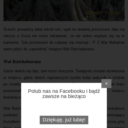
Ścieżki prowadzą dalej wśród ruin, upał na otwartej przestrzeni daje się
odczuć a Zuzia nie może odżałować, że nie wolno wspinać się na te
kamienie. Tyle przestrzeni do zabawy się marnuje : P Z Wat Mahathat
warto pójść do „sąsiedniej” świątyni Wat Ratchaburana.
Wat Ratchaburana
Gdzie dwóch się bije, tam trzeci korzysta. Świątynia została wzniesiona
w miejscu, gdzie dwóch najstarszych synów króla walczyło o schedę
✕
po zmarłym ojcu. Obaj polegli w walce. Za to najmłodszy z trójki braci
Polub nas na Facebooku i bądź
postanowił uczcić ich pamięć wznosząc świątynię w miejscu
zawsze na bieżąco
bratobójczej potyczki, jednocześnie wstępując na tron.
Wat Ratchaburana nie jest tak rozległa jak Wat Mahathat. Centralnym
punktem jest wysoki
prang w stylu khmerskim
przypominający
Dziękuję, już lubię!
kształtem gigantyczną kolbę kukurydzy. Symbolizuje ona mityczną górę