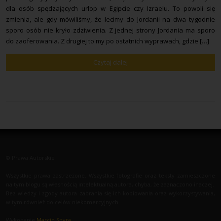
dla osób spędzających urlop w Egipcie czy Izraelu. To powoli się
zmienia, ale gdy mówiliśmy, że lecimy do Jordanii na dwa tygodnie
sporo osób nie kryło zdziwienia. Z jednej strony Jordania ma sporo
do zaoferowania. Z drugiej to my po ostatnich wyprawach, gdzie […]
Czytaj dalej
© Prawa Autorskie
Wszystkie prawa zastrzeżone. Wszystkie fotografie oraz teksty zamieszczone
na tym blogu są własnością intelektualną autora, chyba, że zaznaczono inaczej.
Bez wiedzy i zgody autora zabrania się ich kopiowania oraz wykorzystywania,
w tym również do celów niekomercyjnych.
Wykonanie
Marcin Spyra