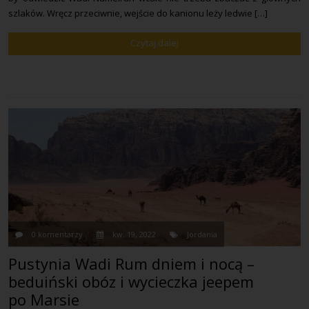
szlaków. Wręcz przeciwnie, wejście do kanionu leży ledwie […]
Czytaj dalej
0 komentarzy
kw. 19, 2022
Jordania
Pustynia Wadi Rum dniem i nocą –
beduiński obóz i wycieczka jeepem
po Marsie