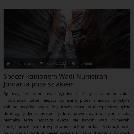
1 komentarz
cze 26, 2022
Jordania
Spacer kanionem Wadi Numeirah –
Jordania poza szlakiem
Spędzając w Jordanii dwa tygodnie mieliśmy czas by poszukać
i odwiedzić także miejsca pomijane przez masową turystykę.
Tak na przykład spędziliśmy trochę czasu w Małej Petrze, gdzie
docierają jedynie nieliczni. Jednak prawdziwym odkryciem, taką
niemalże terra incognita okazał się kanion Wadi Numeirah,
którego próżno szukać w przewodnikach po Jordanii. A co najlepsze,
by odwiedzić Wadi Numeirah wcale nie trzeba zbaczać z głównych