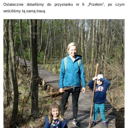
Ostatecznie dotarliśmy do przystanku nr 6 „Przełom”, po czym
wróciliśmy tą samą trasą.