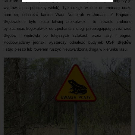
Niektóre miejsca chyba pragną pozostać w ukryciu (a ci „źli” blogerzy je
wystawiają na publiczny widok). Tylko dzięki wielkiej determinacji udało
Mapa
nam się odnaleźć kanion Wadi Numeirah w Jordanii. Z Bagnami
Błędowskimi było nieco łatwiej aczkolwiek i tu niewiele zrobiono
Kontakt
by zachęcić kogokolwiek do zjechania z drogi przebiegającej przez wieś
Błędów i wędrówki po tutejszych szlakach przez lasy i bagna.
Podpowiadamy jednak: wystarczy odnaleźć budynek
OSP Błędów
i stąd pieszo lub rowerem ruszyć nieutwardzoną drogą w kierunku lasu.