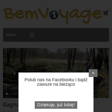
MENU
Podróże
✕
Galeria
Polub nas na Facebooku i bądź
zawsze na bieżąco
Przepisy
1 komentarz
cze 26, 2020
Śląskie
Praktycznie
Bagna i lasy Błędowskie
Dziękuję, już lubię!
O nas