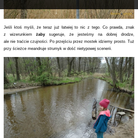
Jeśli ktoś myśli, że teraz już łatwiej to nic z tego. Co prawda, znak
z wizerunkiem
żaby
sugeruje, że jesteśmy na dobrej drodze,
ale nie traćcie czujności. Po przejściu przez mostek idziemy prosto. Tuż
przy ścieżce meandruje strumyk w dość nietypowej scenerii.