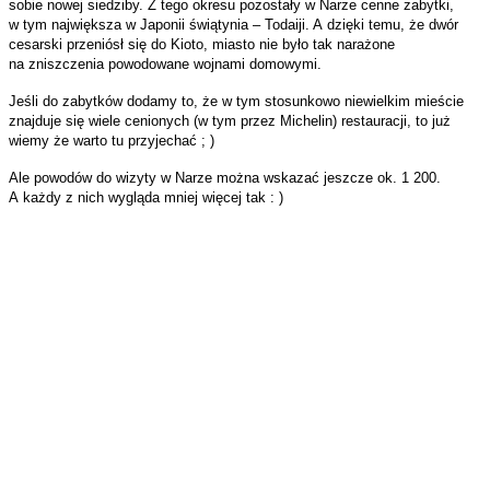
sobie nowej siedziby. Z tego okresu pozostały w Narze cenne zabytki,
w tym największa w Japonii świątynia – Todaiji. A dzięki temu, że dwór
cesarski przeniósł się do Kioto, miasto nie było tak narażone
na zniszczenia powodowane wojnami domowymi.
Jeśli do zabytków dodamy to, że w tym stosunkowo niewielkim mieście
znajduje się wiele cenionych (w tym przez Michelin) restauracji, to już
wiemy że warto tu przyjechać ; )
Ale powodów do wizyty w Narze można wskazać jeszcze ok. 1 200.
A każdy z nich wygląda mniej więcej tak : )