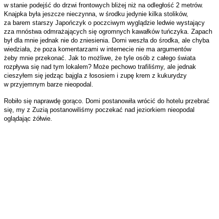
w stanie podejść do drzwi frontowych bliżej niż na odległość 2 metrów.
Knajpka była jeszcze nieczynna, w środku jedynie kilka stolików,
za barem starszy Japończyk o poczciwym wyglądzie ledwie wystający
zza mnóstwa odmrażających się ogromnych kawałków tuńczyka. Zapach
był dla mnie jednak nie do zniesienia. Domi weszła do środka, ale chyba
wiedziała, że poza komentarzami w internecie nie ma argumentów
żeby mnie przekonać. Jak to możliwe, że tyle osób z całego świata
rozpływa się nad tym lokalem? Może pechowo trafiliśmy, ale jednak
cieszyłem się jedząc bajgla z łososiem i zupę krem z kukurydzy
w przyjemnym barze nieopodal.
Robiło się naprawdę gorąco. Domi postanowiła wrócić do hotelu przebrać
się, my z Zuzią postanowiliśmy poczekać nad jeziorkiem nieopodal
oglądając żółwie.