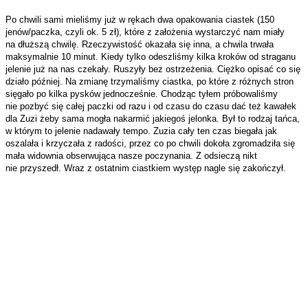
Po chwili sami mieliśmy już w rękach dwa opakowania ciastek (150
jenów/paczka, czyli ok. 5 zł), które z założenia wystarczyć nam miały
na dłuższą chwilę. Rzeczywistość okazała się inna, a chwila trwała
maksymalnie 10 minut. Kiedy tylko odeszliśmy kilka kroków od straganu
jelenie już na nas czekały. Ruszyły bez ostrzeżenia. Ciężko opisać co się
działo później. Na zmianę trzymaliśmy ciastka, po które z różnych stron
sięgało po kilka pysków jednocześnie. Chodząc tyłem próbowaliśmy
nie pozbyć się całej paczki od razu i od czasu do czasu dać też kawałek
dla Zuzi żeby sama mogła nakarmić jakiegoś jelonka. Był to rodzaj tańca,
w którym to jelenie nadawały tempo. Zuzia cały ten czas biegała jak
oszalała i krzyczała z radości, przez co po chwili dokoła zgromadziła się
mała widownia obserwująca nasze poczynania. Z odsieczą nikt
nie przyszedł. Wraz z ostatnim ciastkiem występ nagle się zakończył.