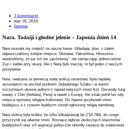
3 komentarze
mar 18, 2016
Japonia
Nara. Todaiji i głodne jelenie – Japonia dzień 14
Nara musiała się znaleźć na naszej trasie. Układając plan, z żalem
odpuszczaliśmy kolejne miejsca. Okinawa, Yakushima, Hiroszima…
wiedzieliśmy, że już ich nie „upchniemy”, nie zamęczając jednocześnie
Zuzi i siebie przy okazji. Ale z Narą było inaczej, to był jeden z naszych
priorytetów.
Nara, uważana za pierwszą stałą stolicą cesarstwa, była najdalej
wysuniętym na wschód punktem Jedwabnego Szlaku i w swoim
szczytowym okresie jednym z najważniejszych miast Azji. Docierały tutaj
towary z Chin (herbata), Persji a nawet z Europy. Ale szlak pełnił też rolę
miejsca wymiany religijno-kulturowej. Do Japonii przybywali mnisi
buddyjscy a z czasem buddyzm został ogłoszony religią narodową.
Nara stolicą była krótko, bo tylko kilkadziesiąt lat (710-784), do czego
przyczynili się właśnie mnisi. Rosnące wpływy okolicznych klasztorów
buddyjskich oraz ich aspiracje polityczne skłoniły cesarza do znalezienia