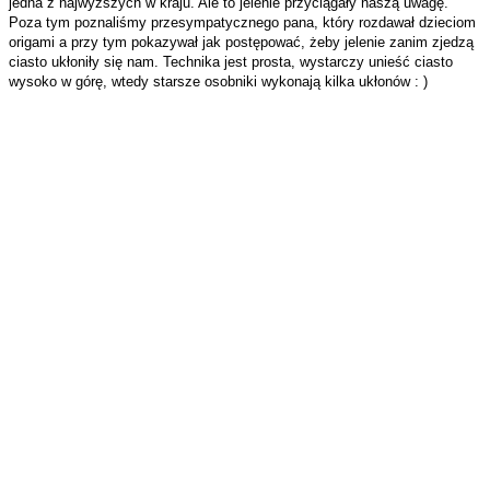
jedna z najwyższych w kraju. Ale to jelenie przyciągały naszą uwagę.
Poza tym poznaliśmy przesympatycznego pana, który rozdawał dzieciom
origami a przy tym pokazywał jak postępować, żeby jelenie zanim zjedzą
ciasto ukłoniły się nam. Technika jest prosta, wystarczy unieść ciasto
wysoko w górę, wtedy starsze osobniki wykonają kilka ukłonów : )