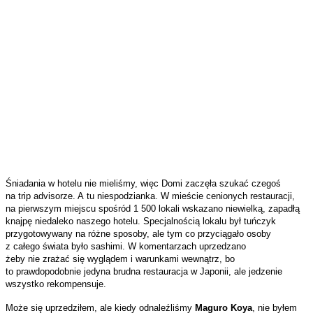
Śniadania w hotelu nie mieliśmy, więc Domi zaczęła szukać czegoś
na trip advisorze. A tu niespodzianka. W mieście cenionych restauracji,
na pierwszym miejscu spośród 1 500 lokali wskazano niewielką, zapadłą
knajpę niedaleko naszego hotelu. Specjalnością lokalu był tuńczyk
przygotowywany na różne sposoby, ale tym co przyciągało osoby
z całego świata było sashimi. W komentarzach uprzedzano
żeby nie zrażać się wyglądem i warunkami wewnątrz, bo
to prawdopodobnie jedyna brudna restauracja w Japonii, ale jedzenie
wszystko rekompensuje.
Może się uprzedziłem, ale kiedy odnaleźliśmy
Maguro Koya
, nie byłem