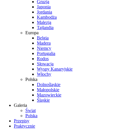
Gruzja
Japonia
Jordania
Kambodża
Malezja
Tajlandia
Europa
Belgia
Madera
Niemcy
Portugalia
Rodos
Słowacja
Wyspy Kanaryjskie
Włochy
Polska
Dolnośląskie
Małopolskie
Mazowieckie
Śląskie
Galeria
Świat
Polska
Przepisy
Praktycznie