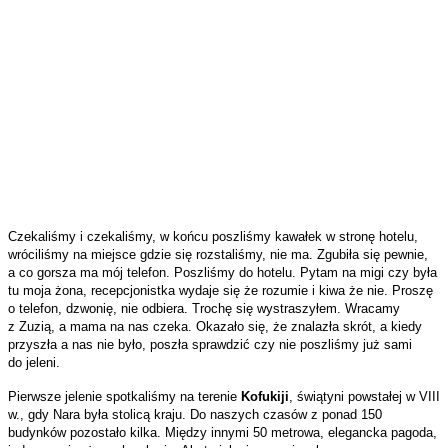
Czekaliśmy i czekaliśmy, w końcu poszliśmy kawałek w stronę hotelu,
wróciliśmy na miejsce gdzie się rozstaliśmy, nie ma. Zgubiła się pewnie,
a co gorsza ma mój telefon. Poszliśmy do hotelu. Pytam na migi czy była
tu moja żona, recepcjonistka wydaje się że rozumie i kiwa że nie. Proszę
o telefon, dzwonię, nie odbiera. Trochę się wystraszyłem. Wracamy
z Zuzią, a mama na nas czeka. Okazało się, że znalazła skrót, a kiedy
przyszła a nas nie było, poszła sprawdzić czy nie poszliśmy już sami
do jeleni.
Pierwsze jelenie spotkaliśmy na terenie
Kofukiji
, świątyni powstałej w VIII
w., gdy Nara była stolicą kraju. Do naszych czasów z ponad 150
budynków pozostało kilka. Między innymi 50 metrowa, elegancka pagoda,