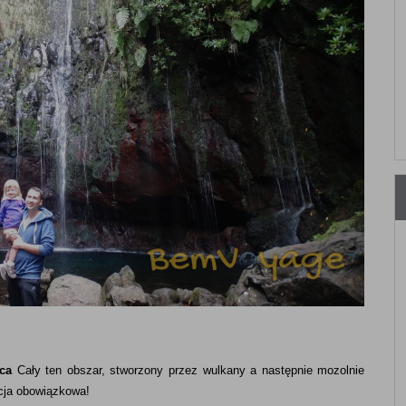
ca
Cały ten obszar, stworzony przez wulkany a następnie mozolnie
ycja obowiązkowa!