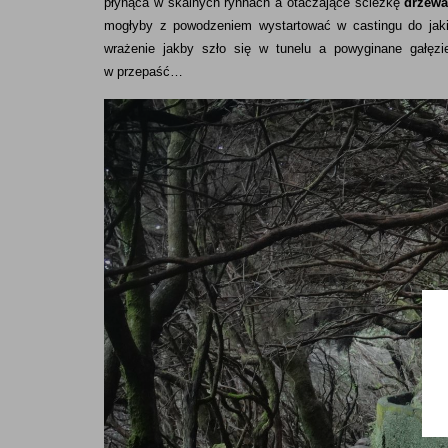
płynąca w skalnych rynnach a otaczające ścieżkę
drzew
mogłyby z powodzeniem wystartować w castingu do jakie
wrażenie jakby szło się w tunelu a powyginane gałęz
w przepaść…