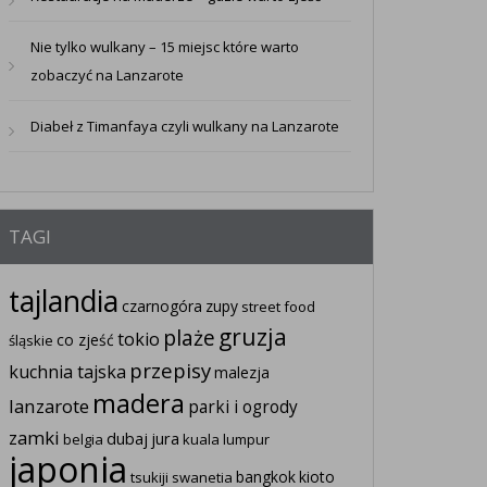
Nie tylko wulkany – 15 miejsc które warto
zobaczyć na Lanzarote
Diabeł z Timanfaya czyli wulkany na Lanzarote
TAGI
tajlandia
czarnogóra
zupy
street food
gruzja
plaże
tokio
co zjeść
śląskie
przepisy
kuchnia tajska
malezja
madera
lanzarote
parki i ogrody
zamki
dubaj
jura
belgia
kuala lumpur
japonia
bangkok
kioto
tsukiji
swanetia