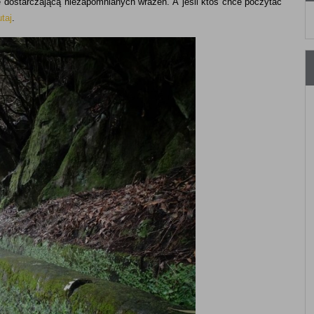
ze dostarczającą niezapomnianych wrażeń. A jeśli ktoś chce poczytać
utaj
.