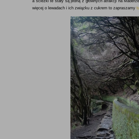
a ścieżki te stały są jedną z głównych atrakcji na Mader
więcej o lewadach i ich związku z cukrem to zapraszamy
t