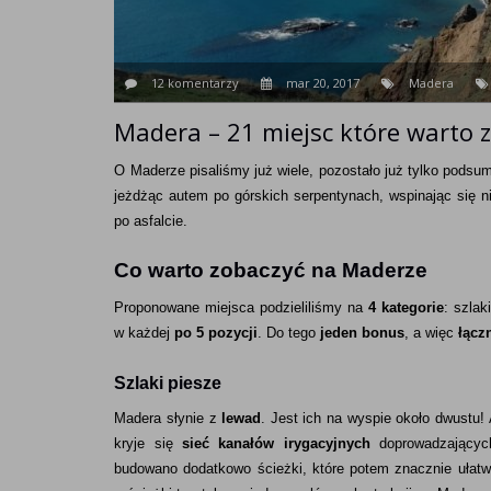
12 komentarzy
mar 20, 2017
Madera
Madera – 21 miejsc które warto 
O Maderze pisaliśmy już wiele, pozostało już tylko podsum
jeżdżąc autem po górskich serpentynach, wspinając się n
po asfalcie.
Co warto zobaczyć na Maderze
Proponowane miejsca podzieliliśmy na
4 kategorie
: szlak
w każdej
po 5 pozycji
. Do tego
jeden bonus
, a więc
łącz
Szlaki piesze
Madera słynie z
lewad
. Jest ich na wyspie około dwustu!
kryje się
sieć kanałów irygacyjnych
doprowadzający
budowano dodatkowo ścieżki, które potem znacznie ułatw