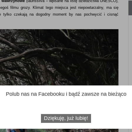
a wawrzynowe
(laurissilva – wpisane na listę dziedzictwa UNESCO),
goś filmu grozy. Klimat tego miejsca jest niepowtarzalny, ma się
ie tylko czekają na dogodny moment by nas pochwycić i cisnąć
Polub nas na Facebooku i bądź zawsze na bieżąco
Dziękuję, już lubię!