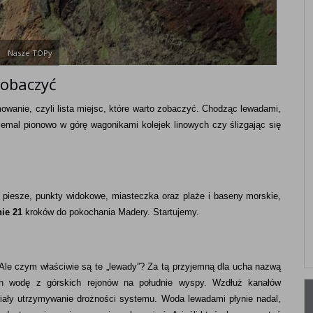
Nasze TOPy
zobaczyć
owanie, czyli lista miejsc, które warto zobaczyć. Chodząc lewadami,
iemal pionowo w górę wagonikami kolejek linowych czy ślizgając się
i piesze, punkty widokowe, miasteczka oraz plaże i baseny morskie,
nie 21
kroków do pokochania Madery. Startujemy.
 Ale czym właściwie są te „lewady”? Za tą przyjemną dla ucha nazwą
ch wodę z górskich rejonów na południe wyspy. Wzdłuż kanałów
iały utrzymywanie drożności systemu. Woda lewadami płynie nadal,